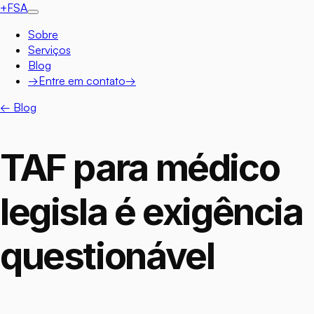
+
FSA
Sobre
Serviços
Blog
→
Entre em contato
→
← Blog
TAF para médico
legisla é exigência
questionável